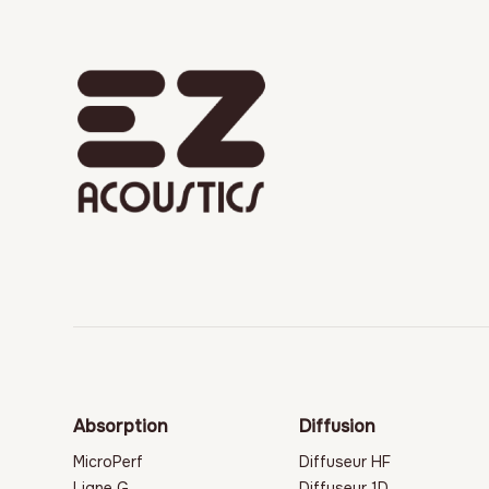
Absorption
Diffusion
MicroPerf
Diffuseur HF
Ligne G
Diffuseur 1D