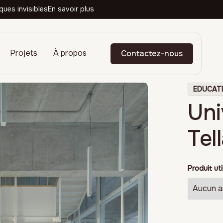
ques invisibles
En savoir plus
Projets
À propos
Contactez-nous
EDUCAT
Uni
Tel
Produit uti
Aucun ar