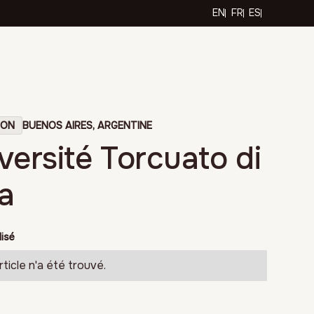
EN
FR
ES
ION
BUENOS AIRES, ARGENTINE
versité Torcuato di
la
lisé
ticle n'a été trouvé.