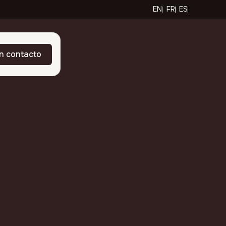
EN
FR
ES
n contacto