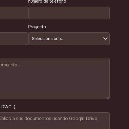
número de teléfono
Proyecto
 DWG...)