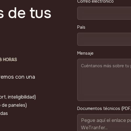
Correo electrónico
s de tus
País
Mensaje
48 HORAS
remos con una
, inteligibilidad)
o de paneles)
Documentos técnicos (PDF,
adas