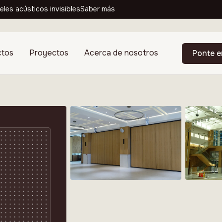
eles acústicos invisibles
Saber más
ctos
Proyectos
Acerca de nosotros
Ponte e