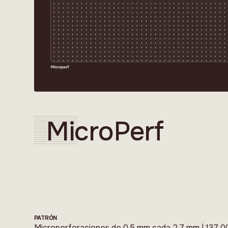
MicroPerf
PATRÓN
Microperforaciones de 0,5 mm cada 2,7 mm | 137 00