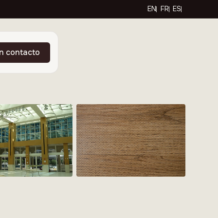
EN
FR
ES
n contacto