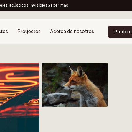
eles acústicos invisibles
Saber más
ctos
Proyectos
Acerca de nosotros
Ponte e