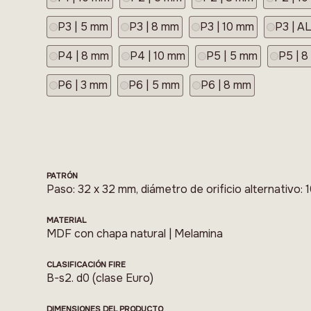
P3 | 5 mm
P3 | 8 mm
P3 | 10 mm
P3 | A
P4 | 8 mm
P4 | 10 mm
P5 | 5 mm
P5 | 
P6 | 3 mm
P6 | 5 mm
P6 | 8 mm
PATRÓN
Paso: 32 x 32 mm, diámetro de orificio alternativo:
MATERIAL
MDF con chapa natural | Melamina
CLASIFICACIÓN FIRE
B-s2. d0 (clase Euro)
DIMENSIONES DEL PRODUCTO