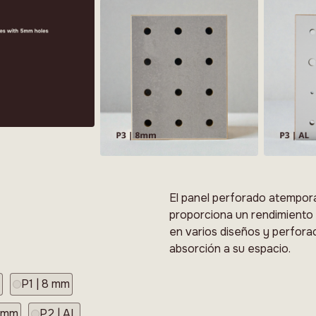
El panel perforado atempora
proporciona un rendimiento 
en varios diseños y perfora
absorción a su espacio.
m
P1 | 8 mm
0 mm
P2 | AL