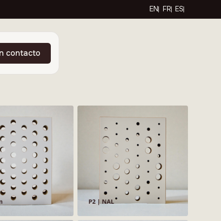
EN
FR
ES
n contacto